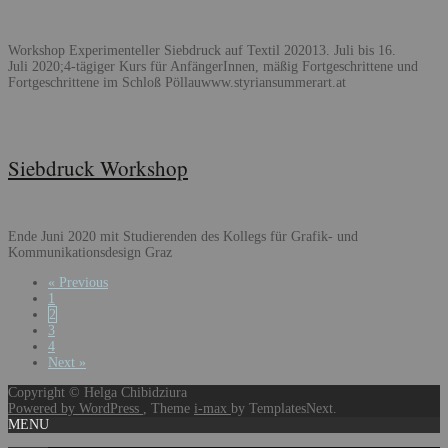
Workshop Experimenteller Siebdruck auf Textil 202013. Juli bis 16.
Juli 2020;4-tägiger Kurs für AnfängerInnen, mäßig Fortgeschrittene und
Fortgeschrittene im Schloß Pöllauwww.styriansummerart.at
Siebdruck Workshop
Ende Juni 2020 mit Studierenden des Kollegs für Grafik- und
Kommunikationsdesign Graz
Posts
« Previous
1
navigation
2
3
4
Next »
Copyright © Helga Chibidziura
Powered by WordPress
, Theme
i-max
by TemplatesNext.
MENU