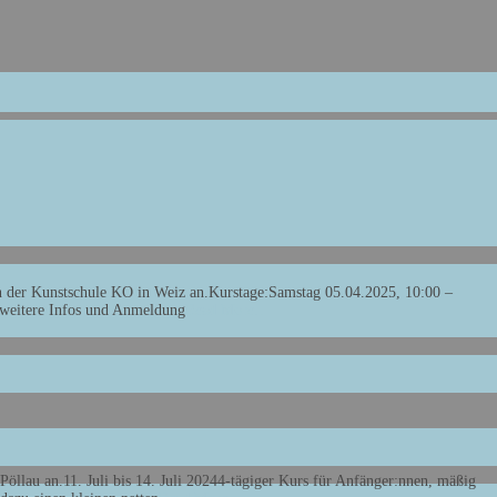
n der Kunstschule KO in Weiz an.Kurstage:Samstag 05.04.2025, 10:00 –
 weitere Infos und Anmeldung
Read More…
öllau an.11. Juli bis 14. Juli 20244-tägiger Kurs für Anfänger:nnen, mäßig