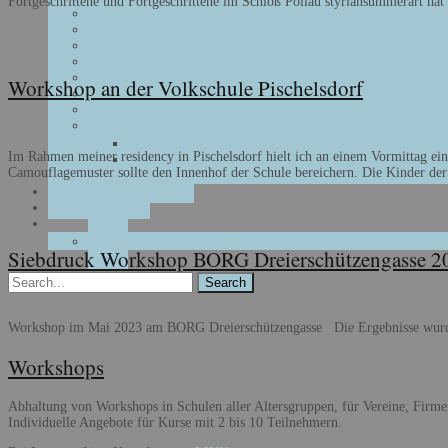
Fortgeschrittene und Fortgeschrittene im Schloß Pöllau styriansummerart hat 
Malerei
Mixed Media
Menschen
Landschaft
Portrait
Workshop an der Volkschule Pischelsdorf
Stillleben
Tiere
Farben
rot
Im Rahmen meiner residency in Pischelsdorf hielt ich an einem Vormittag ei
blau
Camouflagemuster sollte den Innenhof der Schule bereichern. Die Kinder der
grün
Workshops
Kontakt
Siebdruck Workshop BORG Dreierschützengasse 2
Search
for:
Workshop im Mai 2023 am BORG Dreierschützengasse Die Ergebnisse wurden b
Workshops
Abhaltung von Workshops in Schulen aller Altersgruppen, für Vereine, Firm
Individuelle Angebote für Kurse mit 2 bis 10 Teilnehmern.