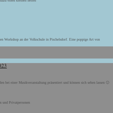
dazu einen kleinen netten
Read More…
nen Workshop an der Volkschule in Pischelsdorf. Eine poppige Art von
Read More…
023
ei einer Musikveranstaltung präsentiert und können sich sehen lassen 🙂
en und Privatpersonen