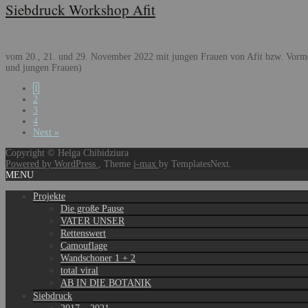
Siebdruck Workshop Afit
vom 20., 21. und 29. November 2022 mit jungen Frauen von Afit bzw. Vormo
und jungen Frauen)
Posts
1
2
navigation
3
4
Next »
Copyright © Helga Chibidziura
Powered by WordPress
, Theme
i-max
by TemplatesNext.
MENU
Projekte
Die große Pause
VATER UNSER
Rettenswert
Camouflage
Wandschoner 1 + 2
total viral
AB IN DIE BOTANIK
Siebdruck