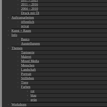
2017 – 2021
2011 – 2016
2004 – 2010
Druck mit Öl
Auftragsarbeiten
öffentlich
privat
Kunst + Raum
Info
Basics
Ausstellungen
Themen
Tapisserie
Malerei
Mixed Media
Menschen
Landschaft
Portrait
Stillleben
Tiere
Farben
rot
blau
grün
Workshops