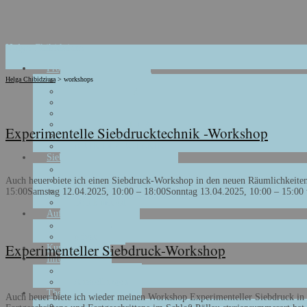
Helga Chibidziura
Skip
Projekte
to
Die große Pause
Helga Chibidziura
>
workshops
content
VATER UNSER
Rettenswert
Camouflage
Wandschoner 1 + 2
Experimentelle Siebdrucktechnik -Workshop
total viral
AB IN DIE BOTANIK
Siebdruck
2017 – 2021
Auch heuer biete ich einen Siebdruck-Workshop in den neuen Räumlichkeite
2011 – 2016
15:00Samstag 12.04.2025, 10:00 – 18:00Sonntag 13.04.2025, 10:00 – 15:00
2004 – 2010
Druck mit Öl
Auftragsarbeiten
öffentlich
privat
Experimenteller Siebdruck-Workshop
Kunst + Raum
Info
Basics
Ausstellungen
Themen
Auch heuer biete ich wieder meinen Workshop Experimenteller Siebdruck in P
Tapisserie