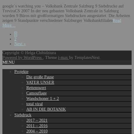
google´s watching you – Volksbank Zentrale Salzburg 9 Siebdrucke auf
TreviraCS 2007 In der neu gebauten Volksbank Zentrale in Salzburg
wurden 9 Büros mit großformatigen Siebdrucken ausgestattet. Die Arbeiten
zeigen 9 Standpunkte verschiedener Salzburger Volksbankfilialen
Read
More…
Posts
1
2
navigation
Next »
Copyright © Helga Chibidziura
Powered by WordPress
, Theme
i-max
by TemplatesNext.
MENU
Projekte
Die große Pause
VATER UNSER
Rettenswert
Camouflage
Wandschoner 1 + 2
total viral
AB IN DIE BOTANIK
Siebdruck
2017 – 2021
2011 – 2016
2004 – 2010