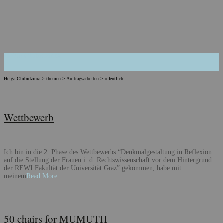
Helga Chibidziura
Helga Chibidziura
>
themen
>
Auftragsarbeiten
>
öffentlich
Wettbewerb
Ich bin in die 2. Phase des Wettbewerbs “Denkmalgestaltung in Reflexion
auf die Stellung der Frauen i. d. Rechtswissenschaft vor dem Hintergrund
der REWI Fakultät der Universität Graz” gekommen, habe mit
meinem
Read More…
50 chairs for MUMUTH