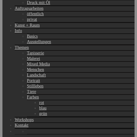
Druck mit Öl
Auftragsarbeiten
öffentlich
privat
Kunst + Raum
Info
Basics
Ausstellungen
Themen
Tapisserie
Malerei
Mixed Media
Menschen
Landschaft
Portrait
Stillleben
Tiere
Farben
rot
blau
grün
Workshops
Kontakt