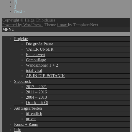
3
4
Next »
Copyright © Helga Chibidziura
Powered by WordPress
, Theme
i-max
by TemplatesNext.
MENU
Projekte
Die große Pause
VATER UNSER
Rettenswert
Camouflage
Wandschoner 1 + 2
total viral
AB IN DIE BOTANIK
Siebdruck
2017 – 2021
2011 – 2016
2004 – 2010
Druck mit Öl
Auftragsarbeiten
öffentlich
privat
Kunst + Raum
Info