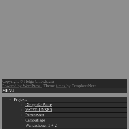
Copyright © Helga Chibidziura
Powered by WordPress
, Theme
i-max
by TemplatesNext.
MENU
Projekte
Die große Pause
VATER UNSER
Rettenswert
Camouflage
Wandschoner 1 + 2