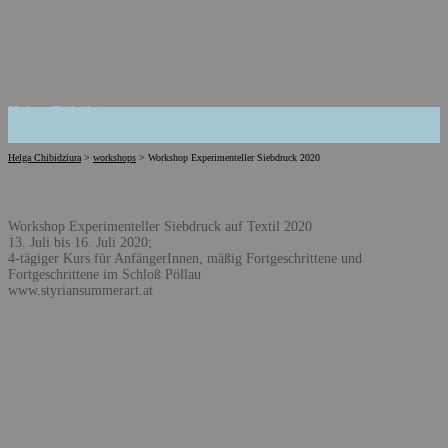
Helga Chibidziura
Helga Chibidziura
>
workshops
>
Workshop Experimenteller Siebdruck 2020
Workshop Experimenteller Siebdruck auf Textil 2020
13. Juli bis 16. Juli 2020;
4-tägiger Kurs für AnfängerInnen, mäßig Fortgeschrittene und
Fortgeschrittene im Schloß Pöllau
www.styriansummerart.at