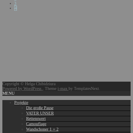
3
4
Copyright © Helga Chibidziura
Powered by WordPress
, Theme
i-max
by TemplatesNext.
MENU
Projekte
Die große Pause
VATER UNSER
Rettenswert
Camouflage
Wandschoner 1 + 2