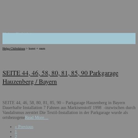
Helga Chibidziura
Helga Chibidziura
>
kunst + raum
SEITE 44, 46, 58, 80, 81, 85, 90 Parkgarage
Hauzenberg / Bayern
SEITE 44, 46, 58, 80, 81, 85, 90 – Parkgarage Hauzenberg in Bayern
Dauerhafte Installation 7 Fahnen aus Markisenstoff 1998 -inzwischen durch
Vandalismus zerstört Die Textil-Installation in der Parkgarage wurde als
ortsbezogene
Read More…
Posts
« Previous
1
navigation
2