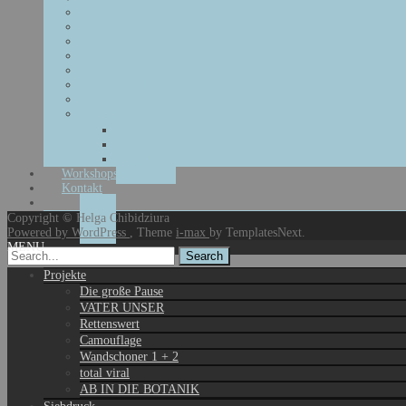
Malerei
Mixed Media
Menschen
Landschaft
Portrait
Stillleben
Tiere
Farben
rot
blau
grün
Workshops
Kontakt
Copyright © Helga Chibidziura
Powered by WordPress
, Theme
i-max
by TemplatesNext.
MENU
Search
for:
Projekte
Die große Pause
VATER UNSER
Rettenswert
Camouflage
Wandschoner 1 + 2
total viral
AB IN DIE BOTANIK