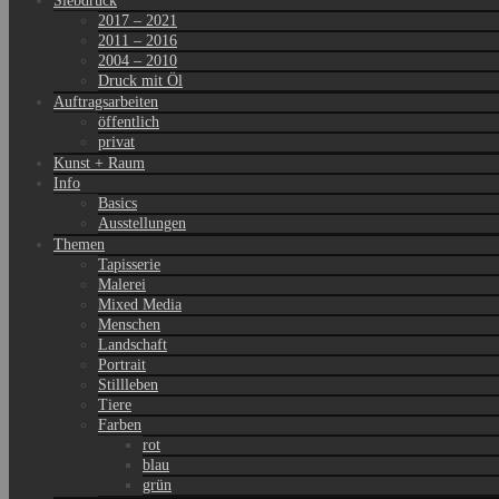
Siebdruck
2017 – 2021
2011 – 2016
2004 – 2010
Druck mit Öl
Auftragsarbeiten
öffentlich
privat
Kunst + Raum
Info
Basics
Ausstellungen
Themen
Tapisserie
Malerei
Mixed Media
Menschen
Landschaft
Portrait
Stillleben
Tiere
Farben
rot
blau
grün