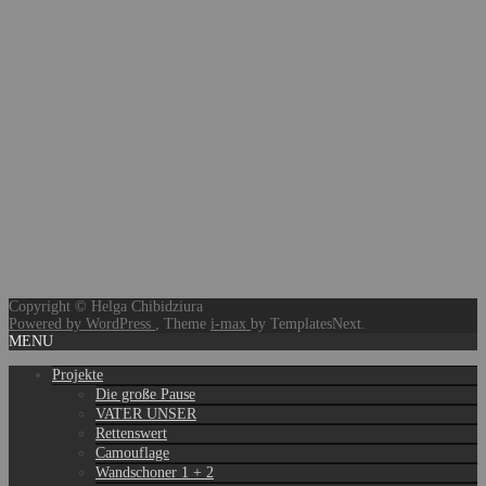
Copyright © Helga Chibidziura
Powered by WordPress
, Theme
i-max
by TemplatesNext.
MENU
Projekte
Die große Pause
VATER UNSER
Rettenswert
Camouflage
Wandschoner 1 + 2