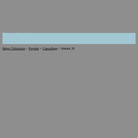
Helga Chibidziura
Helga Chibidziura
>
Projekte
>
Camouflage
>
lifehack 20