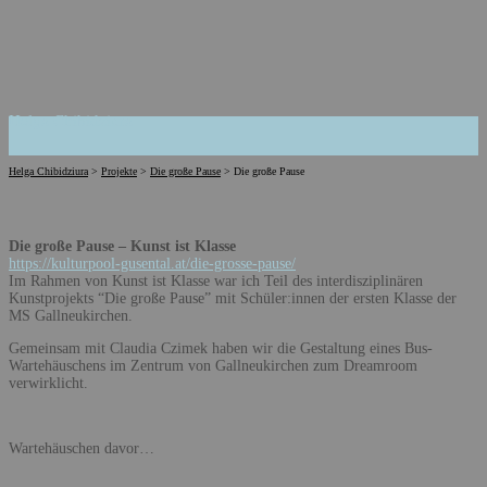
Helga Chibidziura
Helga Chibidziura
>
Projekte
>
Die große Pause
>
Die große Pause
Die große Pause – Kunst ist Klasse
https://kulturpool-gusental.at/die-grosse-pause/
Im Rahmen von Kunst ist Klasse war ich Teil des interdisziplinären
Kunstprojekts “Die große Pause” mit Schüler:innen der ersten Klasse der
MS Gallneukirchen.
Gemeinsam mit Claudia Czimek haben wir die Gestaltung eines Bus-
Wartehäuschens im Zentrum von Gallneukirchen zum Dreamroom
verwirklicht.
Wartehäuschen davor…