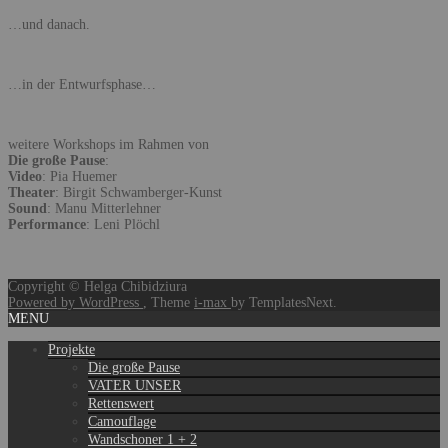
…und danach.
…in der Entwurfsphase…
weitere Workshops im Rahmen von
Die große Pause
:
Video
: Pia Huemer
Theater
: Birgit Schwamberger-Kunst
Sound
: Manu Mitterlehner
Performance
: Leni Plöchl
Copyright © Helga Chibidziura
Powered by WordPress
, Theme
i-max
by TemplatesNext.
MENU
Projekte
Die große Pause
VATER UNSER
Rettenswert
Camouflage
Wandschoner 1 + 2